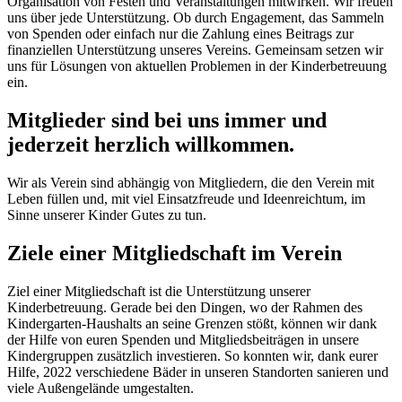
Organisation von Festen und Veranstaltungen mitwirken. Wir freuen
uns über jede Unterstützung. Ob durch Engagement, das Sammeln
von Spenden oder einfach nur die Zahlung eines Beitrags zur
finanziellen Unterstützung unseres Vereins. Gemeinsam setzen wir
uns für Lösungen von aktuellen Problemen in der Kinderbetreuung
ein.
Mitglieder sind bei uns immer und
jederzeit herzlich willkommen.
Wir als Verein sind abhängig von Mitgliedern, die den Verein mit
Leben füllen und, mit viel Einsatzfreude und Ideen­reichtum, im
Sinne unserer Kinder Gutes zu tun.
Ziele einer Mitgliedschaft im Verein
Ziel einer Mitgliedschaft ist die Unter­stützung unserer
Kinderbetreuung. Gerade bei den Dingen, wo der Rahmen des
Kindergarten-Haushalts an seine Grenzen stößt, können wir dank
der Hilfe von euren Spenden und Mit­glieds­bei­trägen in unsere
Kindergruppen zu­sätz­lich investieren. So konnten wir, dank eurer
Hilfe, 2022 verschiedene Bäder in unseren Standorten sanieren und
viele Außen­gelände umge­stalten.