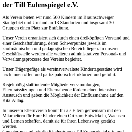
der Till Eulenspiegel e.V.
Als Verein bieten wir rund 500 Kindern im Braunschweiger
Stadtgebiet und Umland an 13 Standorten und insgesamt 30
Gruppen einen Platz zur Entfaltung.
Unser Verein organisiert sich durch einen dreiköpfigen Vorstand und
einer Geschäftsführung, deren Schwerpunkte jeweils im
kaufmännischen und pädagogischen Bereich liegen. In unserer
Geschäftsstelle werden alle weiteren admin­istra­tiven Personal- und
Ver­walt­ungs­pro­zesse des Vereins begleitet.
Unser Trägergefüge als vereinsverwaltete Kindertagesstätte wird
nach innen offen und partizipatorisch strukturiert und geführt.
Regelmäßig stattfindende Mit­glied­er­ver­samm­lungen,
Elternratssitzungen und Elternabende fördern einen intensiven
Austausch und geben die Möglichkeit der Einflussnahme auf den
Kita-Alltag.
In unserem Elternverein könnt Ihr als Eltern gemeinsam mit den
Mitarbeitern für Eure Kinder einen Ort zum Entwickeln, Wachsen
und Lernen schaffen, damit sie für ihren Lebensweg gestärkt
werden.
Gemeinsam sind wir die Kindergruppe Till Eulenspiegel e.V. und