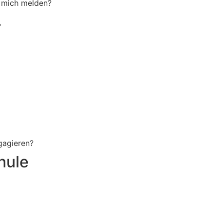
h mich melden?
?
ngagieren?
hule