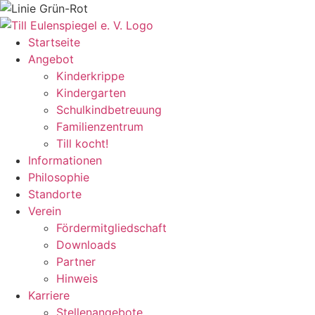
Zum
Inhalt
springen
Startseite
Angebot
Kinderkrippe
Kindergarten
Schulkindbetreuung
Familienzentrum
Till kocht!
Informationen
Philosophie
Standorte
Verein
Fördermitgliedschaft
Downloads
Partner
Hinweis
Karriere
Stellenangebote