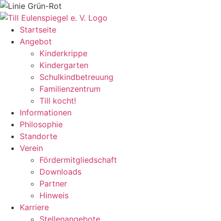
Zum
Inhalt
springen
Startseite
Angebot
Kinderkrippe
Kindergarten
Schulkindbetreuung
Familienzentrum
Till kocht!
Informationen
Philosophie
Standorte
Verein
Fördermitgliedschaft
Downloads
Partner
Hinweis
Karriere
Stellenangebote